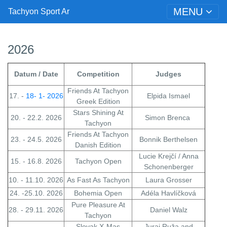
MENU
Tachyon Sport Ar
2026
Datum / Date
Competition
Judges
Friends At Tachyon
17. -
18- 1- 2026
Elpida Ismael
Greek Edition
Stars Shining At
20. - 22.2. 2026
Simon Brenca
Tachyon
Friends At Tachyon
23. - 24.5. 2026
Bonnik Berthelsen
Danish Edition
Lucie Krejčí / Anna
15. - 16.8. 2026
Tachyon Open
Schonenberger
10. - 11.10. 2026
As Fast As Tachyon
Laura Grosser
24. -25.10. 2026
Bohemia Open
Adéla Havlíčková
Pure Pleasure At
28. - 29.11. 2026
Daniel Walz
Tachyon
Slovak X-Mas
Juraj Ruža and